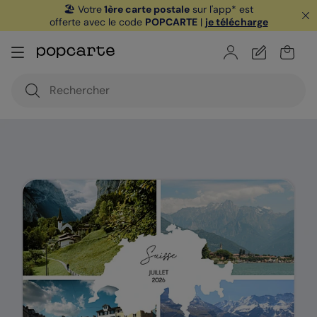
🏖️ Votre
1ère carte postale
sur l'app* est
offerte avec le code
POPCARTE
|
je télécharge