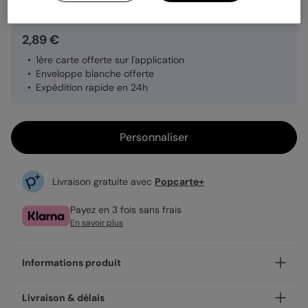
2,89 €
1ère carte offerte sur l'application
Enveloppe blanche offerte
Expédition rapide en 24h
Personnaliser
Livraison gratuite avec
Popcarte+
Payez en 3 fois sans frais
En savoir plus
Informations produit
Personnalisez votre carte postale Étiquette Suisse,
Livraison & délais