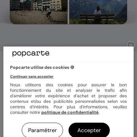
Carte postale
Étiquette Suisse
Popcarte utilise des cookies 🍪
Continuer sans accepter
Nous utilisons des cookies pour assurer le bon
Format
12x17 cm
fonctionnement du site et analyser le trafic afin
d'améliorer votre expérience d’achat et proposer des
contenus et/ou des publicités personnalisées selon vos
centres d’intérêts. Pour plus d'informations, veuillez
Papier
Papier Satiné pelliculé
consulter notre
politique de confidentialité
.
Paramétrer
Accepter
Quantité
1 carte