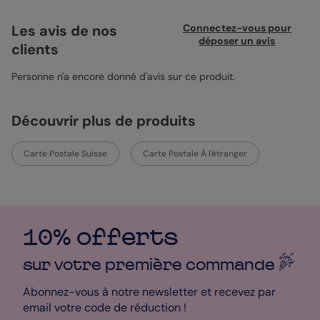
au verso pour raconter votre escapade à vos proches.
L’impression professionnelle garantit un rendu de qualité pour
Les avis de nos
Connectez-vous pour
un envoi soigné.
déposer un avis
clients
Personne n'a encore donné d'avis sur ce produit.
Découvrir plus de produits
Carte Postale Suisse
Carte Postale À l'étranger
10% offerts
sur votre première
commande
Abonnez-vous à notre newsletter et recevez par
email votre code de réduction !