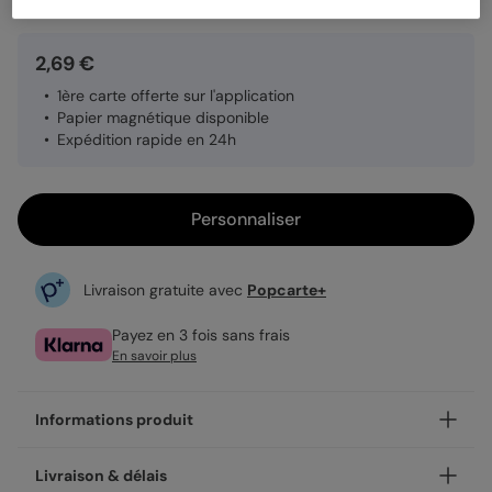
2,69 €
1ère carte offerte sur l'application
Papier magnétique disponible
Expédition rapide en 24h
Personnaliser
Livraison gratuite avec
Popcarte+
Payez en 3 fois sans frais
En savoir plus
Informations produit
Personnalisez votre carte postale Multiphotos 4 Photos
Livraison & délais