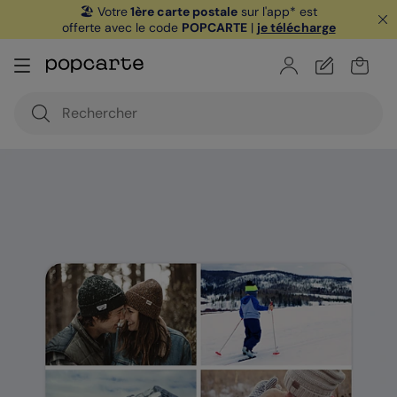
🏖️ Votre
1ère carte postale
sur l'app* est
offerte avec le code
POPCARTE
|
je télécharge