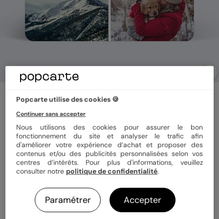
Carte postale
Popcarte utilise des cookies 🍪
Multiphotos 4 Photos Hiver
Continuer sans accepter
Nous utilisons des cookies pour assurer le bon
fonctionnement du site et analyser le trafic afin
Format
10x15 cm
d'améliorer votre expérience d’achat et proposer des
contenus et/ou des publicités personnalisées selon vos
centres d’intérêts. Pour plus d'informations, veuillez
consulter notre
politique de confidentialité
.
Papier
Papier Satiné pelliculé
Paramétrer
Accepter
Quantité
1 carte