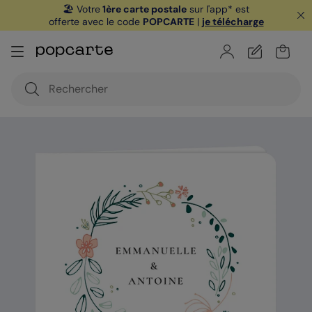
🏖️ Votre
1ère carte postale
sur l'app* est
offerte avec le code
POPCARTE
|
je télécharge