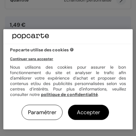
Quantité
Échantillon personnalisé
1,49 €
Enveloppe blanche offerte
Fabrication française
Expédition rapide en 24h
Popcarte utilise des cookies 🍪
Continuer sans accepter
Nous utilisons des cookies pour assurer le bon
Personnaliser
fonctionnement du site et analyser le trafic afin
d'améliorer votre expérience d’achat et proposer des
contenus et/ou des publicités personnalisées selon vos
Échantillon personnalisé offert
centres d’intérêts. Pour plus d'informations, veuillez
consulter notre
politique de confidentialité
.
Livraison gratuite avec
Popcarte+
Paramétrer
Accepter
Payez en 3 fois sans frais
En savoir plus