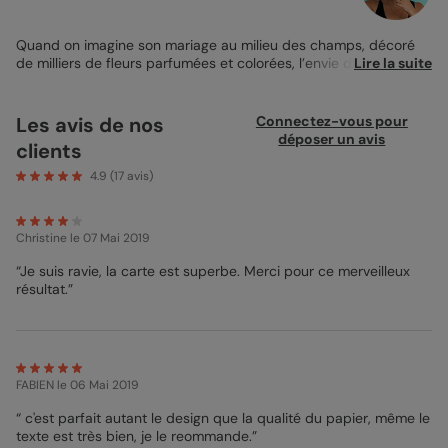
Quand on imagine son mariage au milieu des champs, décoré
de milliers de fleurs parfumées et colorées, l’envie d’annoncer
Lire la suite
ce grand jour de façon fleurie peut être très forte ! Le
Faire-
part de Mariage
Couronne de Fleurs, créé avec amour par mes
soins, vous permet d’inviter vos proches à votre mariage avec
Les avis de nos
Connectez-vous pour
une jolie ronde de fleurs délicate et raffinée. Ses couleurs
déposer un avis
clients
orangées et vert tendre et foncé des fleurs contrastent
doucement avec les polices noires de votre texte de faire-part,
4.9
(
17
avis)
pour créer un ensemble sobre mais chic. Ce Faire-part de
Mariage Fleurs présente vos prénoms et le déroulé de votre
mariage avec deux polices au style manuscrit fin et délicat. A
Christine
le 07 Mai 2019
vous de personnaliser les zones de textes proposées pour y
rédiger votre texte de
Faire-part Mariage Champêtre
. Mon
“Je suis ravie, la carte est superbe. Merci pour ce merveilleux
conseil de Designer pour un Faire-part de Mariage Couronne
résultat.”
de Fleurs parfait ? Optez pour une impression sur papier Nacré
Irisé aux fines paillettes irisées, et une enveloppe de couleur
pastel pour emmener vos invités dans un tourbillon de douceur
dès l’ouverture de leur courrier !
FABIEN
le 06 Mai 2019
Anna - Pop designer
“ c'est parfait autant le design que la qualité du papier, même le
texte est très bien, je le reommande.”