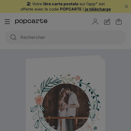
🏖️ Votre
1ère carte postale
sur l'app* est
offerte avec le code
POPCARTE
|
je télécharge