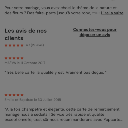
Pour votre mariage, vous avez choisi le thème de la nature et
des fleurs ? Des faire-parts jusqu’à votre robe, tous les détails
Lire la suite
ont été choisis pour rappeler une fête bon enfant, simple,
élégante, et proche de la nature ? Pour rester dans le thème
jusqu’au bout et rester fidèle à l’atmosphère bucolique de votre
Les avis de nos
Connectez-vous pour
mariage, j’ai imaginé cette jolie
Carte de Remerciements de
déposer un avis
clients
Mariage Couronne de Fleurs
. Elle ravira les amoureux de la
nature qui souhaitent donner une petite note champêtre à leur
4.7
(
19
avis)
Carte Remerciement Mariage
. Sur un fond blanc simple et
élégant, j’ai ajouté une jolie couronnes de fleurs, aux
graphismes actuels et délicats. Cette jolie couronne mettra en
MAËVA
le 11 Octobre 2017
valeur la photo de vous deux que vous souhaitez partager à vos
invités: un joli moyen de remémorer à vos invités un moment
“Très belle carte, la qualité y est. Vraiment pas déçue. ”
plein d’amour de votre réception. À l’intérieur de cette carte,
vous pouvez également ajouter une deuxième photo: idéal si
vous hésitiez entre deux belles photos ! Vous pouvez choisir une
nouvelle fois une photo de vous deux, ou opter pour une belle
photo en groupe de vous entourés de tous vos invités.
Emilie et Baptiste
le 30 Juillet 2015
Mathilde - Pop designer
“A la fois champêtre et élégante, cette carte de remerciement
mariage nous a séduits ! Service très rapide et qualité
exceptionnelle, c'est sûr nous recommanderons avec Popcarte !
”