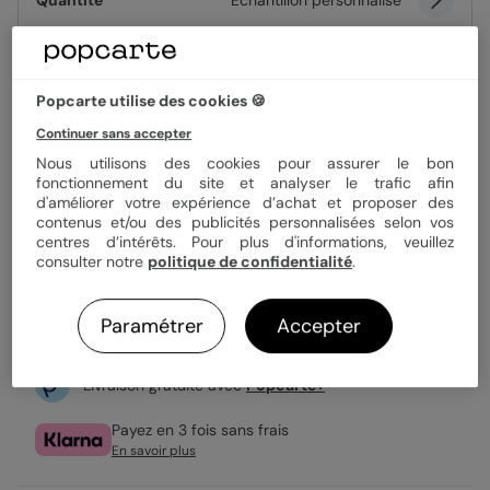
Quantité
Échantillon personnalisé
1,39 €
Popcarte utilise des cookies 🍪
Enveloppe blanche offerte
Continuer sans accepter
Fabrication française
Nous utilisons des cookies pour assurer le bon
Expédition rapide en 24h
fonctionnement du site et analyser le trafic afin
d'améliorer votre expérience d’achat et proposer des
contenus et/ou des publicités personnalisées selon vos
centres d’intérêts. Pour plus d'informations, veuillez
Personnaliser
consulter notre
politique de confidentialité
.
Échantillon personnalisé offert
Paramétrer
Accepter
Livraison gratuite avec
Popcarte+
Payez en 3 fois sans frais
En savoir plus