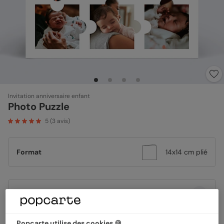
Invitation anniversaire enfant
Photo Puzzle
5
(
3
avis)
Format
14x14 cm plié
Papier
Papier Satiné
Popcarte utilise des cookies 🍪