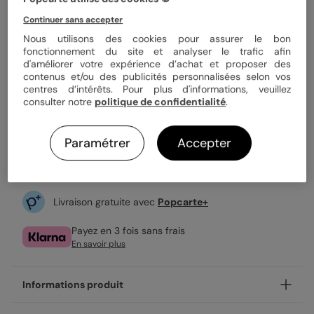
Quantité
Échantillon personnalisé
Continuer sans accepter
Nous utilisons des cookies pour assurer le bon
fonctionnement du site et analyser le trafic afin
1,69 €
d'améliorer votre expérience d’achat et proposer des
contenus et/ou des publicités personnalisées selon vos
Enveloppe blanche offerte
centres d’intérêts. Pour plus d'informations, veuillez
Fabrication française
consulter notre
politique de confidentialité
.
Expédition rapide en 24h
Paramétrer
Accepter
Personnaliser
Livraison gratuite avec
Popcarte+
Payez en 3 fois sans frais
En savoir plus
Informations produit