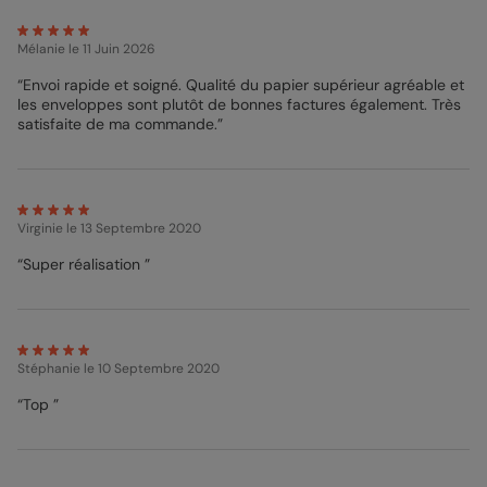
d’amitié et prévenez vos invités des festivités à venir !
Programme, détails du grand jour, thème… n’oubliez aucune
Mélanie
le 11 Juin 2026
information pour un anniversaire des plus réussis ! Pour une
finition optimale, je vous conseille l’impression sur le papier
“Envoi rapide et soigné. Qualité du papier supérieur agréable et
satiné pelliculé qui sublimera votre carte avec un éclat de
les enveloppes sont plutôt de bonnes factures également. Très
brillance sur vos photos.
satisfaite de ma commande.”
Mélanie - Pop Designer
Virginie
le 13 Septembre 2020
“Super réalisation ”
Stéphanie
le 10 Septembre 2020
“Top ”