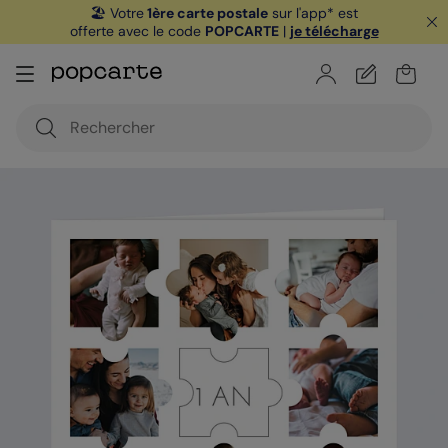
🏖️ Votre
1ère carte postale
sur l'app* est
offerte avec le code
POPCARTE
|
je télécharge