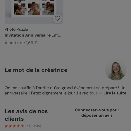
Photo Puzzle
Invitation Anniversaire Enfant
À partir de 1,69 €
Le mot de la créatrice
On me souffle à l’oreille qu’un grand événement se prépare ! Un
anniversaire ! Fêtez dignement le jour J avec tous vos proches
Lire la suite
grâce à l'
Invitation d’anniversaire enfant
Photo Puzzle ! Illustrez le
temps vite passé à l’aide de ce support multi-photo ! Vos
destinataires seront émus de voir ces clichés souvenir !
Les avis de nos
Connectez-vous pour
Personnalisez ainsi l'âge à fêter au milieu de la carte puis, à
déposer un avis
clients
l’intérieur, accompagnez votre message de la plus belle photo
de la star du jour. Modifiez les quelques lignes pré-rédigées
5
(
3
avis)
avec la calligraphie de votre choix ! Optez pour un message