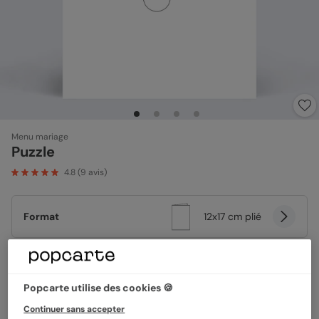
Menu mariage
Puzzle
4.8
(
9
avis)
Format
12x17 cm plié
Papier
Papier Satiné
Popcarte utilise des cookies 🍪
Continuer sans accepter