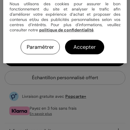
Quantité
Échantillon personnalisé
Nous utilisons des cookies pour assurer le bon
fonctionnement du site et analyser le trafic afin
d'améliorer votre expérience d’achat et proposer des
contenus et/ou des publicités personnalisées selon vos
3,25 €
centres d’intérêts. Pour plus d'informations, veuillez
consulter notre
politique de confidentialité
.
Fabrication française
Expédition rapide en 24h
Paramétrer
Accepter
Personnaliser
Échantillon personnalisé offert
Livraison gratuite avec
Popcarte+
Payez en 3 fois sans frais
En savoir plus