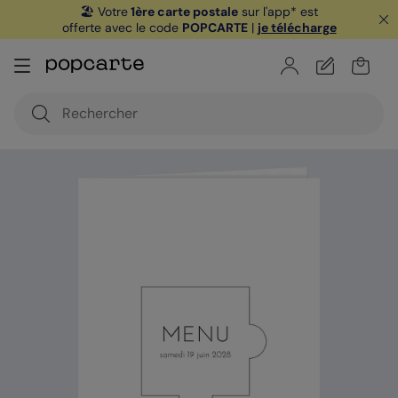
🏖️ Votre
1ère carte postale
sur l'app* est
offerte avec le code
POPCARTE
|
je télécharge