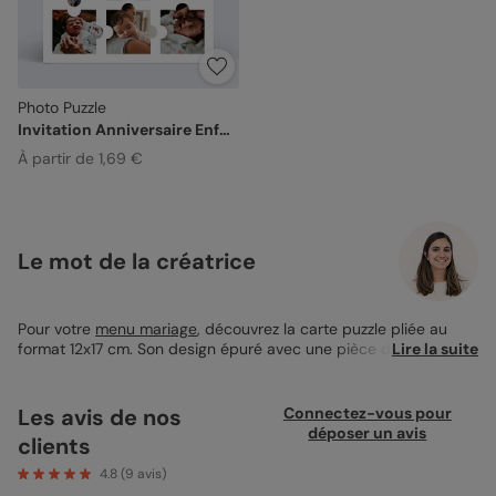
Photo Puzzle
Invitation Anniversaire Enfant
À partir de 1,69 €
Le mot de la créatrice
Pour votre
menu mariage
, découvrez la carte puzzle pliée au
format 12x17 cm. Son design épuré avec une pièce de puzzle au
Lire la suite
centre évoque l'idée d'union et de complémentarité, parfait
pour un jour aussi spécial. Son intérieur personnalisable permet
d'ajouter votre texte et de rendre votre menu unique. Sans
Les avis de nos
Connectez-vous pour
angles arrondis, cette carte se tient bien en main et se pose
déposer un avis
clients
aisément sur la table, ajoutant une touche personnelle au repas.
Libre à vous de créer votre propre agencement. Simple à créer,
4.8
(
9
avis)
libre de le faire.