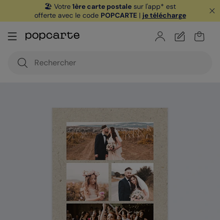
🏖️ Votre
1ère carte postale
sur l'app* est
offerte avec le code
POPCARTE
|
je télécharge