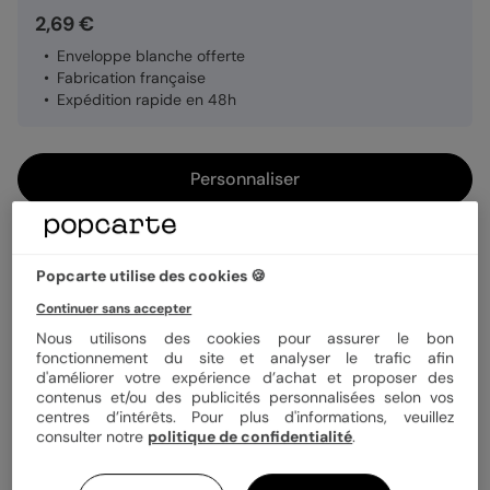
2,69 €
Enveloppe blanche offerte
Fabrication française
Expédition rapide en 48h
Personnaliser
Livraison gratuite avec
Popcarte+
Popcarte utilise des cookies 🍪
Payez en 3 fois sans frais
Continuer sans accepter
En savoir plus
Nous utilisons des cookies pour assurer le bon
fonctionnement du site et analyser le trafic afin
d'améliorer votre expérience d’achat et proposer des
Informations produit
contenus et/ou des publicités personnalisées selon vos
centres d’intérêts. Pour plus d'informations, veuillez
Et si votre remerciements mariage restait affiché bien plus
Livraison & délais
consulter notre
politique de confidentialité
.
longtemps qu'une carte posée sur une étagère ? Avec nos
Esprit Chiné IV, vos proches n'ont qu'à le poser sur le frigo
Votre création est imprimée avec soin en 24h ou 48h dans