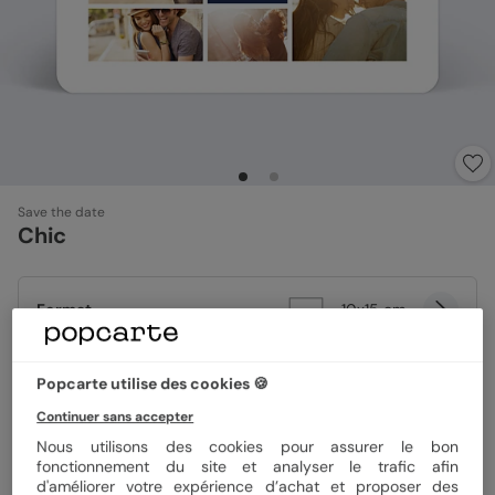
Save the date
Chic
Format
10x15 cm
Popcarte utilise des cookies 🍪
Papier
Papier Satiné
Continuer sans accepter
Nous utilisons des cookies pour assurer le bon
fonctionnement du site et analyser le trafic afin
Quantité
Échantillon personnalisé
d'améliorer votre expérience d’achat et proposer des