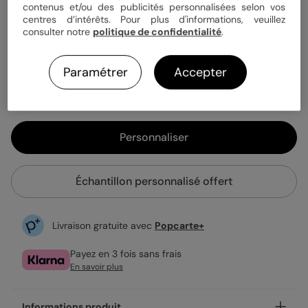
contenus et/ou des publicités personnalisées selon vos
centres d’intérêts. Pour plus d'informations, veuillez
consulter notre
politique de confidentialité
.
1,25 €
Enveloppe blanche offerte
Paramétrer
Accepter
Fabrication française
Expédition rapide en 24h
Personnaliser
Échantillon personnalisé offert
Livraison gratuite avec
Popcarte+
Payez en 3 fois sans frais
En savoir plus
Informations produit