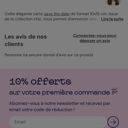
Cette élégante carte
save the date
de format 10x15 cm, issue
de la collection chic, vous permet d'annoncer votre grand jour
Lire la suite
avec style. Avec sa capacité à accueillir jusqu'à six photos, elle
vous offre la possibilité de partager vos moments précieux de
façon unique. La finition satiné pelliculé met en valeur vos
Les avis de nos
Connectez-vous pour
images tandis que les coins arrondis apportent une touche de
déposer un avis
clients
douceur. Idéalement accompagné d'une enveloppe bleu marine,
ce produit se personnalise selon vos envies pour un rendu à
votre image. Simple à créer, libre de le faire.
Personne n'a encore donné d'avis sur ce produit.
10% offerts
sur votre première
commande
Abonnez-vous à notre newsletter et recevez par
email votre code de réduction !