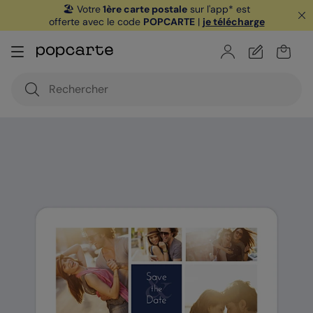
🏖️ Votre
1ère carte postale
sur l'app* est
offerte avec le code
POPCARTE
|
je télécharge