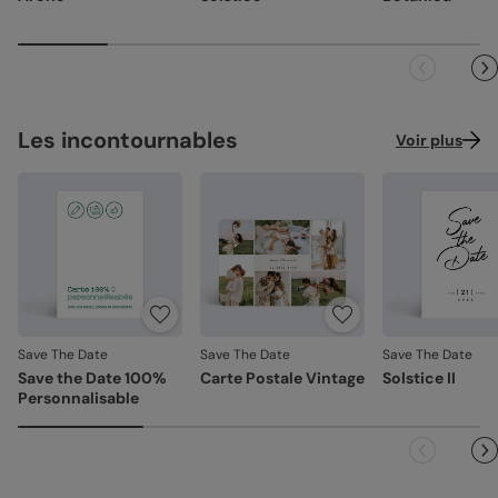
pelliculé sur les faces extérieures (350 g/m²)
leurs boîtes aux lettres. En France métropolitaine, la
La qualité guide nos choix au quotidien. De l'impression à
livraison prend entre 4 à 5 jours ouvrés (hors
Satiné :
papier mat au toucher lisse (350 g/m²)
l'expédition, chaque étape est soignée.
dimanches et jours fériés). Pour le reste du monde, les
Création :
papier haute qualité texturé et épais, type
délais peuvent être un peu plus longs selon le pays de
Des couleurs fidèles et des détails nets
: un rendu à la
papier à dessin (300 g/m²)
destination.
hauteur de votre création.
Recyclé :
papier 100% fibres recyclées, grain naturel
Façonné avec soin
: chaque carte est découpée et
Les incontournables
Voir plus
très légèrement visible (350 g/m²)
assemblée avec précision.
Emballage renforcé
: vos créations arrivent dans un
Nacré irisé :
papier élégant avec effet nacré pailleté
emballage adapté, pour un résultat intact à l'ouverture.
(300 g/m²)
Votre satisfaction, notre priorité.
Référence : 10965
Si vous constatez le moindre souci lié à l'impression, au
façonnage ou à l’acheminement, contactez-nous dans les
30 jours. Nous nous occupons de tout et relançons une
impression si nécessaire.
Save The Date
Save The Date
Save The Date
En revanche, si le point concerne la personnalisation que
Save the Date 100%
Carte Postale Vintage
Solstice II
vous avez validée (texte, photo, mise en page), le produit
Personnalisable
ne pourra pas être repris.