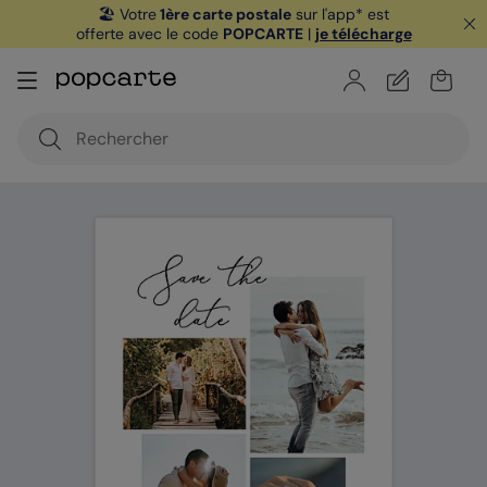
🏖️ Votre
1ère carte postale
sur l'app* est
offerte avec le code
POPCARTE
|
je télécharge