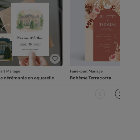
it ne pourra pas être repris.
part Mariage
Faire-part Mariage
de cérémonie en aquarelle
Bohème Terracotta