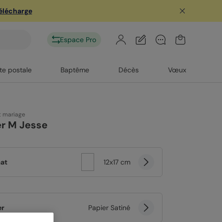
télécharge
Espace Pro
te postale
Baptême
Décès
Vœux
t mariage
er M Jesse
at
12x17 cm
er
Papier Satiné