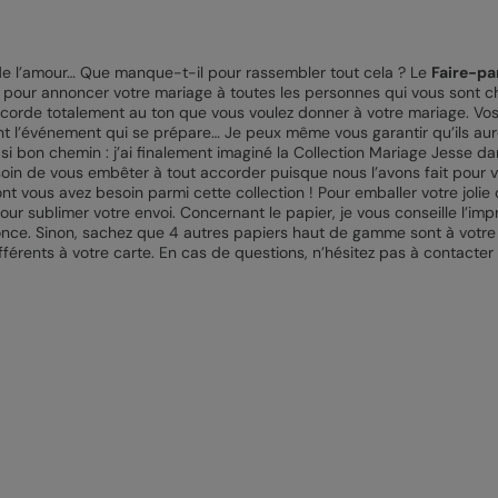
de l’amour… Que manque-t-il pour rassembler tout cela ? Le
Faire-pa
t pour annoncer votre mariage à toutes les personnes qui vous sont ch
ccorde totalement au ton que vous voulez donner à votre mariage. Vo
 l’événement qui se prépare… Je peux même vous garantir qu’ils auront
si bon chemin : j’ai finalement imaginé la Collection Mariage Jesse dan
besoin de vous embêter à tout accorder puisque nous l’avons fait pour
ont vous avez besoin parmi cette collection ! Pour emballer votre joli
our sublimer votre envoi. Concernant le papier, je vous conseille l’imp
nce. Sinon, sachez que 4 autres papiers haut de gamme sont à votre dis
férents à votre carte. En cas de questions, n’hésitez pas à contacter n