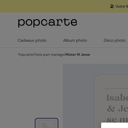
🏖️ Votre
1
Cadeaux photo
Album photo
Déco photo
Popcarte
/
Faire part mariage
/
Mister M Jesse