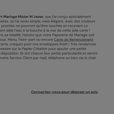
rt Mariage Mister M Jesse
, que j’ai conçu spécialement
ères. Je l’ai voulu simple, mais élégant, avec des couleurs
s proches ne pourront qu’être touchés en recevant ce
 déjà l’eau à la bouche à la vue de cette jolie carte !
s sa totalité, histoire que votre Papeterie de Mariage soit
 vous. Menu, Faire-part ou encore
Carte de Remerciement
e carte, craquez pour nos enveloppes Kraft ! Très tendances
ression sur le Papier Création pour ajouter une petite
position. Ils ont chacun leur petite particularité et seront
otre Service Client par mail, téléphone ou bien via le chat.
Connectez-vous pour déposer un avis