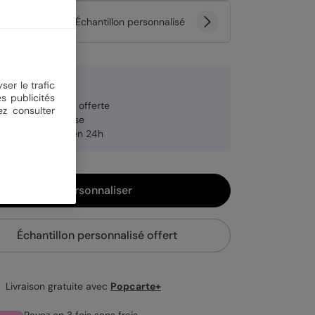
tité
Échantillon personnalisé
 €
ser le trafic
s publicités
veloppe blanche offerte
ez consulter
brication française
pédition rapide en 24h
Personnaliser
Échantillon personnalisé offert
Livraison gratuite avec
Popcarte+