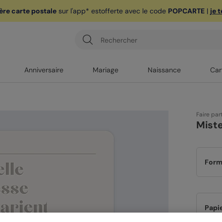
ère carte postale
sur l'app* est
offerte avec le code
POPCARTE
|
je 
Anniversaire
Mariage
Naissance
Car
Faire par
Mist
Form
Papi