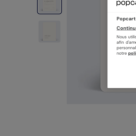
Popcarte
Continu
Nous util
afin d'am
personnal
notre
pol