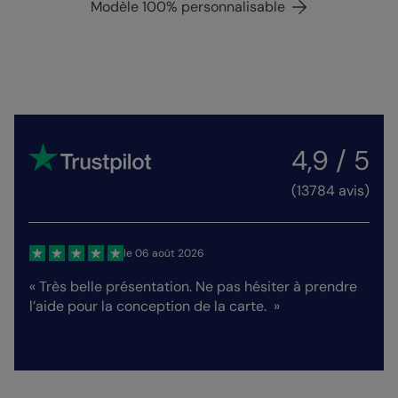
Modèle 100% personnalisable
4,9 / 5
(13784 avis)
le 06 août 2026
urs
« Très belle présentation. Ne pas hésiter à prendre
« Ar
l’aide pour la conception de la carte. »
Rien