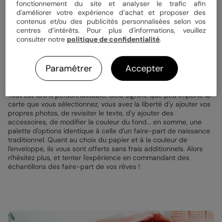
de naissance
fonctionnement du site et analyser le trafic afin
d'améliorer votre expérience d’achat et proposer des
contenus et/ou des publicités personnalisées selon vos
Vous n'êtes pas certain de savoir ce que vous désirez ? Pas de
centres d’intérêts. Pour plus d'informations, veuillez
panique ! Pour trouver un faire-part de naissance à votre goût,
consulter notre
politique de confidentialité
.
nous vous offrons deux échantillons personnalisés offerts des
modèles de votre choix, parmi notre large gamme (hors finitions
: dorure et découpe). Vous tiendrez alors en vos mains un
Paramétrer
Accepter
exemplaire authentique, vous offrant un avant-goût de ce qui
vous attend.
Tout est 100% personnalisable. Cela signifie que peu importe la
carte que vous sélectionnez, vous avez la liberté d'y ajouter vos
propres photos, de revisiter le texte, d'y ajouter des
accessoires, de modifier la couleur du fond... en somme, une
palette d'options identique à celle d'un faire-part de naissance
traditionnel. Quant au choix du papier et à la couleur de
l'enveloppe, ils vous sont offerts sans frais additionnels. Alors
n'hésitez plus, et tenter l'expérience en commandant des
échantillons des faire-part de vos rêves !