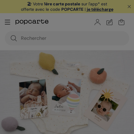
🏖️ Votre
1ère carte postale
sur l'app* est
offerte avec le code
POPCARTE
|
je télécharge