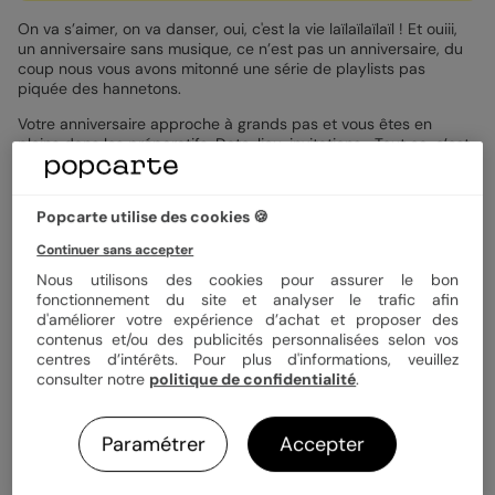
On va s’aimer, on va danser, oui, c'est la vie laïlaïlaïlaïl ! Et ouiii,
un anniversaire sans musique, ce n’est pas un anniversaire, du
coup nous vous avons mitonné une série de playlists pas
piquée des hannetons.
Votre anniversaire approche à grands pas et vous êtes en
pleins dans les préparatifs. Date, lieu, invitations… Tout ça, c’est
fait !
Mais il reste encore de nombreuses choses à prévoir : la
Popcarte utilise des cookies 🍪
nourriture, les animations et… la musique ! Eh oui, une bonne
soirée passe forcément par une bonne playlist. Vous ne savez
Continuer sans accepter
pas par où commencer ? Découvrez tous nos conseils pour
mettre une ambiance de folie lors de votre anniversaire avec de
Nous utilisons des cookies pour assurer le bon
la bonne musique qui plaira à vos invités ! Et n’oubliez pas de
fonctionnement du site et analyser le trafic afin
vous amuser en préparant votre playlist d’anniversaire ! À ce
d'améliorer votre expérience d’achat et proposer des
propos, n’hésitez pas à envoyer une belle
carte d’anniversaire
à
contenus et/ou des publicités personnalisées selon vos
vos invités !
centres d’intérêts. Pour plus d'informations, veuillez
consulter notre
politique de confidentialité
.
Une playlist, une ambiance
Paramétrer
Accepter
Avant de commencer le choix des chansons qui survolteront
vos invités, vous devez d’abord réfléchir à la soirée que vous
voulez et surtout avec qui vous allez la passer. S’agit-il