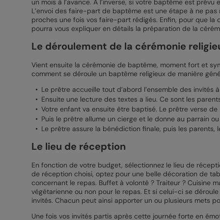
un mois à l’avance. A l’inverse, si votre baptême est prévu
L’envoi des faire-part de baptême est une étape à ne pas n
proches une fois vos faire-part rédigés. Enfin, pour que la c
pourra vous expliquer en détails la préparation de la céré
Le déroulement de la cérémonie religie
Vient ensuite la cérémonie de baptême, moment fort et sym
comment se déroule un baptême religieux de manière génér
Le prêtre accueille tout d’abord l’ensemble des invités à 
Ensuite une lecture des textes a lieu. Ce sont les parents
Votre enfant va ensuite être baptisé. Le prêtre verse de l
Puis le prêtre allume un cierge et le donne au parrain ou
Le prêtre assure la bénédiction finale, puis les parents, l
Le lieu de réception
En fonction de votre budget, sélectionnez le lieu de récept
de réception choisi, optez pour une belle décoration de ta
concernant le repas. Buffet à volonté ? Traiteur ? Cuisine 
végétarienne ou non pour le repas. Et si celui-ci se déroul
invités. Chacun peut ainsi apporter un ou plusieurs mets pou
Une fois vos invités partis après cette journée forte en ém