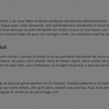
nfant, il va vous falloir entamer quelques démarches administratives. 
s requis pour votre demande. Sont généralement demandés le livret de f
 Il vous sera par la suite demandé de choisir un jour et une heure. Le
ont souvent réservés pour les mariages civils. Une semaine avant la 
vil
votre enfant, pensez à choisir le ou les parrains/ marraines de votre 
 heure, renvoyez votre dossier dans le temps requis. Sans oublier de p
yant de jolis Faire-part. Définissez un budget et pensez à tous les ac
le se déroule généralement en 15 minutes. Traditionnellement, le maire 
ur votre enfant, afin qu’il soit lu devant vos proches. Puis, il est de
 signer le certificat de parrainage civil.