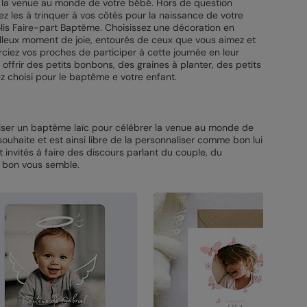
it la venue au monde de votre bébé. Hors de question
ez les à trinquer à vos côtés pour la naissance de votre
olis Faire-part Baptême. Choisissez une décoration en
eilleux moment de joie, entourés de ceux que vous aimez et
rciez vos proches de participer à cette journée en leur
r offrir des petits bonbons, des graines à planter, des petits
ez choisi pour le baptême e votre enfant.
niser un baptême laïc pour célébrer la venue au monde de
ouhaite et est ainsi libre de la personnaliser comme bon lui
t invités à faire des discours parlant du couple, du
me bon vous semble.