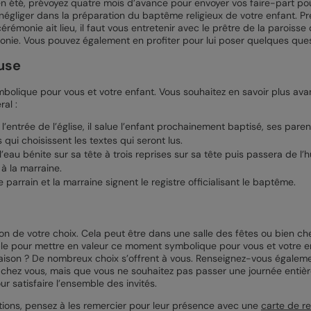
 en été, prévoyez quatre mois d’avance pour envoyer vos faire-part p
égliger dans la préparation du baptême religieux de votre enfant. Pr
érémonie ait lieu, il faut vous entretenir avec le prêtre de la paroisse 
monie. Vous pouvez également en profiter pour lui poser quelques ques
use
bolique pour vous et votre enfant. Vous souhaitez en savoir plus av
al :
l’entrée de l’église, il salue l’enfant prochainement baptisé, ses parent
 qui choisissent les textes qui seront lus.
’eau bénite sur sa tête à trois reprises sur sa tête puis passera de l’hu
 à la marraine.
e parrain et la marraine signent le registre officialisant le baptême.
ion de votre choix. Cela peut être dans une salle des fêtes ou bien ch
ble pour mettre en valeur ce moment symbolique pour vous et votre enf
maison ? De nombreux choix s’offrent à vous. Renseignez-vous égalemen
e chez vous, mais que vous ne souhaitez pas passer une journée entière
r satisfaire l’ensemble des invités.
otions, pensez à les remercier pour leur présence avec une
carte de 