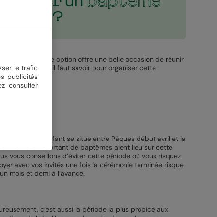
baptême
ganiser un
ligieux ?
ême civil, chaque option offre une belle occasion de réunir
 ici tout ce qu’il faut savoir pour organiser cette
ser le trafic
s publicités
ez consulter
r baptiser son enfant se situe entre Pâques début avril et la
t qu’un nombre important de baptêmes aient lieu sur cette
 nous vous conseillons d’éviter cette période où vous risquez
stoyer avec vos invités une fois la cérémonie terminée risque
un mois et demi à l’avance.
ureusement, c’est aussi la période la plus propice aux