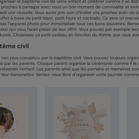
rganiser le baptême civil de votre enfant et célébrer comme il se do
os proches à partager avec vous un bon moment de convivialité et invit
it une réussite. Vous aurez pris soin d’inviter vos proches avec de j
ffet à base de petit toast, petit fours et cocktails. Ce sera un merv
z pas l’appareil photo pour immortaliser tous ces bons souvenirs. Reme
tion qui vous ferait plaisir de leur offrir. Vous pouvez par exemple leu
turels. Choisissez ce petit cadeau en fonction du thème que vous av
tême civil
s non plus convaincu par le baptême civil. Vous pouvez toujours orga
ié par les parents. Chaque parent organise la cérémonie comme il le s
 présenter l’enfant. Les parents ainsi que les parrains et marraines son
t leur transmettre. Sentez-vous libre d’organiser cette journée com