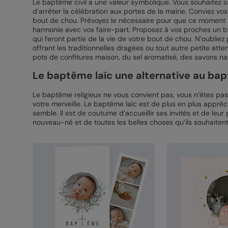
Le baptême civil a une valeur symbolique. Vous souhaitez o
d’arrêter la célébration aux portes de la mairie. Conviez v
bout de chou. Prévoyez le nécessaire pour que ce moment so
harmonie avec vos faire-part. Proposez à vos proches un bu
qui feront partie de la vie de votre bout de chou. N’oublie
offrant les traditionnelles dragées ou tout autre petite atten
pots de confitures maison, du sel aromatisé, des savons na
Le baptême laïc une alternative au bap
Le baptême religieux ne vous convient pas, vous n’êtes pa
votre merveille. Le baptême laïc est de plus en plus appréc
semble. Il est de coutume d’accueillir ses invités et de leur
nouveau-né et de toutes les belles choses qu’ils souhaiten