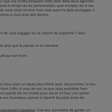
our que vos invités bloquent cette date dans leurs agendas.
enez le temps de les personnaliser, puis envoyez-les à vos
de votre choix environ trois mois avant la date envisagée. Il
tions si vous avez des doutes.
ant de vous engager sur le chemin du baptême ? Voici
s ainsi que le parrain et la marraine.
ile sur son front.
ez vous, pour un repas plus intime avec vos proches. Le lieu
ant. Enfin, à vous de voir ce que vous souhaitez faire
t auprès de vos invités pour savoir s’il faut une option
 aux fourneaux, pensez à répartir les plats entre les
remerciement baptême
. Cela leur permettra de garder un