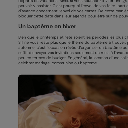
départs en vacances. Ainsi, si vous souhaitez inviter une gr
pouvoir y assister. C’est pourquoi l’envoi de vos faire-p
d’avance concernant l’envoi de vos cartes. De cette maniè
bloquer cette date dans leur agenda pour être sûr de pouvoi
Un baptême en hiver
Bien que le printemps et l’été soient les périodes les plus
S’il ne vous reste plus que le thème du baptême à trouver, p
automne, c’est l’occasion rêvée d’organiser un baptême aux
suffit d’envoyer vos invitations seulement un mois à l’avan
peu en termes de budget. En général, la location d’une salle
célébrer mariage, communion ou baptême.