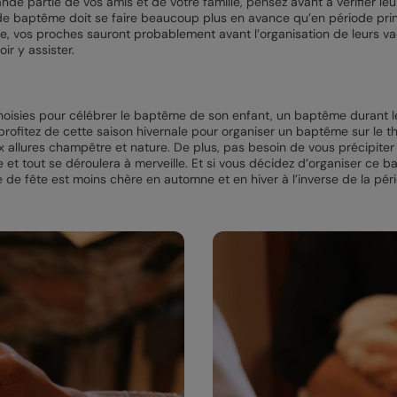
ande partie de vos amis et de votre famille, pensez avant à vérifier le
art de baptême doit se faire beaucoup plus en avance qu’en période 
re, vos proches sauront probablement avant l’organisation de leurs 
r y assister.
 choisies pour célébrer le baptême de son enfant, un baptême durant l
rofitez de cette saison hivernale pour organiser un baptême sur le thè
 allures champêtre et nature. De plus, pas besoin de vous précipiter
ce et tout se déroulera à merveille. Et si vous décidez d’organiser ce
 de fête est moins chère en automne et en hiver à l’inverse de la péri