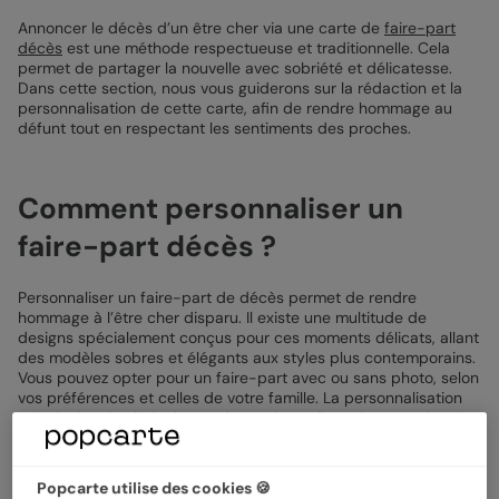
Annoncer le décès d’un être cher via une carte de
faire-part
décès
est une méthode respectueuse et traditionnelle. Cela
permet de partager la nouvelle avec sobriété et délicatesse.
Dans cette section, nous vous guiderons sur la rédaction et la
personnalisation de cette carte, afin de rendre hommage au
défunt tout en respectant les sentiments des proches.
Comment personnaliser un
faire-part décès ?
Personnaliser un faire-part de décès permet de rendre
hommage à l’être cher disparu. Il existe une multitude de
designs spécialement conçus pour ces moments délicats, allant
des modèles sobres et élégants aux styles plus contemporains.
Vous pouvez opter pour un faire-part avec ou sans photo, selon
vos préférences et celles de votre famille. La personnalisation
peut inclure le choix des couleurs, des polices de caractère,
ainsi que l’ajout de textes et de citations significatives. Ces
options permettent de créer un faire-part qui reflète fidèlement
la personnalité du défunt et qui témoigne de l’affection que
Popcarte utilise des cookies 🍪
vous lui portiez, tout en respectant les traditions et les attentes