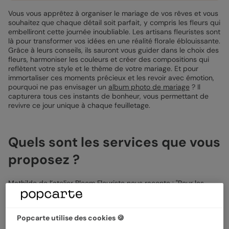
Vous vous apprêtez à organiser le mariage de vos rêves et vous
souhaitez que chaque détail soit parfait, y compris les fleurs qui
embelliront cette journée inoubliable. Les artisans fleuristes sont
là pour transformer vos idées en une réalité florale éblouissante.
Grâce à leurs conseils, ils sauront vous guider dans le choix des
fleurs, harmoniser les couleurs et créer des compositions qui
reflètent votre style et le thème de votre mariage. Et pour
immortaliser ces moments précieux et les revoir avec émotion,
pourquoi ne pas envisager un
album photo de mariage
? Il
capturera tous ces instants de bonheur, vous permettant de
revivre ce jour unique à chaque feuilletage.
Quels sont les services que vous
proposez ?
Mathilde de l’atelier Bloom Fleuriste nous raconte : "Pour les
mariages, nous proposons tout ! De la boutonnière à l’arche, en
passant par la décoration du plan de table, sans oublier les
centres de table et le bouquet de la mariée. Nous travaillons
Popcarte utilise des cookies 🍪
aussi bien avec des fleurs fraîches qu’avec des fleurs séchées
ou stabilisées."