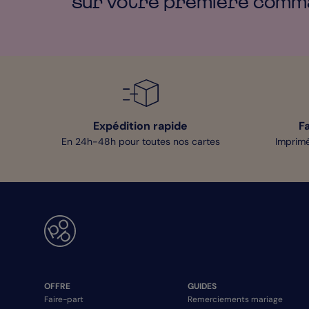
sur votre première
comm
Expédition rapide
F
En 24h-48h pour toutes nos cartes
Imprimé
OFFRE
GUIDES
Faire-part
Remerciements mariage