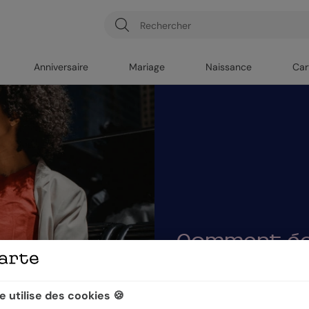
Anniversaire
Mariage
Naissance
Car
Comment éc
vœux ?
 utilise des cookies 🍪