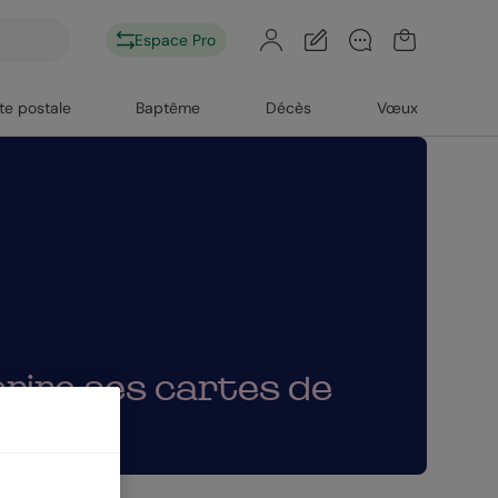
Espace Pro
te postale
Baptême
Décès
Vœux
rire ses cartes de