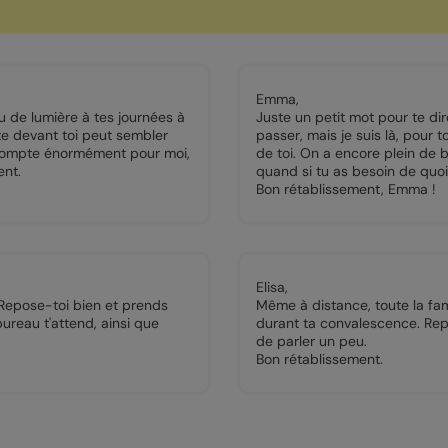
Emma,
u de lumière à tes journées à
Juste un petit mot pour te di
te devant toi peut sembler
passer, mais je suis là, pour 
ié compte énormément pour moi,
de toi. On a encore plein de
ent.
quand si tu as besoin de quoi
Bon rétablissement, Emma !
Elisa,
 Repose-toi bien et prends
Même à distance, toute la fam
ureau t'attend, ainsi que
durant ta convalescence. Repo
de parler un peu.
Bon rétablissement.