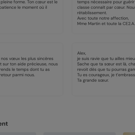
 pleine forme. Ton cœur est le
temps nécessaire pour guérir 
patience le moment où il
classe connaît par cœur. Nou
rétablissement.
Avec toute notre affection,
Mme Martin et toute la CE2.A.
Alex,
 nos vœux les plus sincères
je suis ravie que tu ailles mieu
 sur ton aide précieuse, nous
Sache que ta sœur est là, cha
Prends le temps dont tu as
revoit dès que tu pourras ga
retour parmi nous.
Tu es courageux, je t’embrasse
Ta grande sœur.
ent