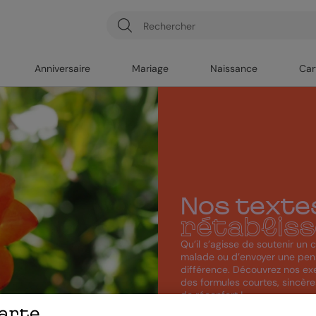
Anniversaire
Mariage
Naissance
Car
Nos texte
rétablis
Qu’il s’agisse de soutenir un
malade ou d’envoyer une pens
différence. Découvrez nos ex
des formules courtes, sincèr
de réconfort !