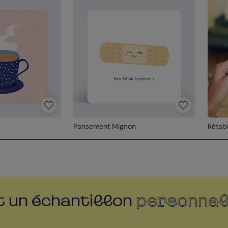
Pansement Mignon
Rétab
personnal
t un échantillon