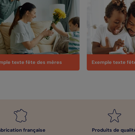
mple texte fête des mères
Exemple texte fêt
abrication française
Produits de qualit