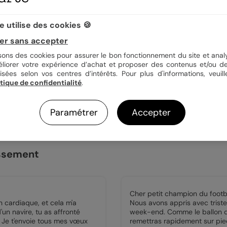
 utilise des cookies 🍪
Abonnez-vous à notre newsle
er sans accepter
code de réduction !
isons des cookies pour assurer le bon fonctionnement du site et analy
éliorer votre expérience d’achat et proposer des contenus et/ou de
ande
isées selon vos centres d’intérêts. Pour plus d'informations, veuill
itique de confidentialité
.
Paramétrer
Accepter
issement
Cher petit champion du footba
n cardiaque, et cela m'a
Nous avons appris avec triste
n navire, tu as affronté
week-end. Comme le ballon qu
 ! Je t'envoie tous mes vœux
remettras rapidement sur pie