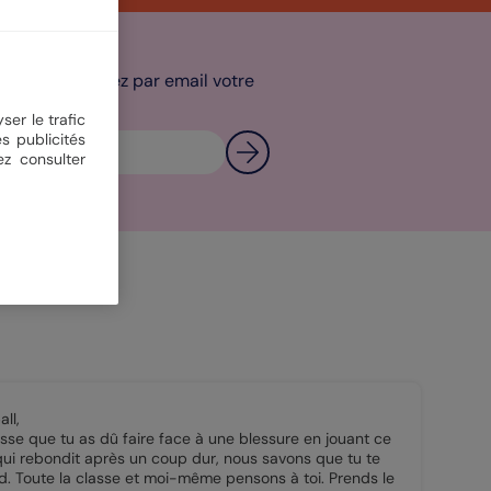
tter et recevez par email votre
ser le trafic
s publicités
ez consulter
ll,
sse que tu as dû faire face à une blessure en jouant ce
i rebondit après un coup dur, nous savons que tu te
d. Toute la classe et moi-même pensons à toi. Prends le