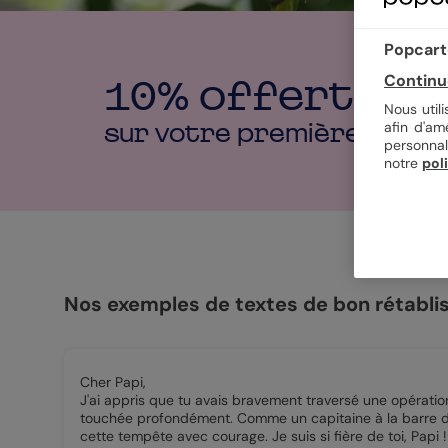
Popcarte
Continu
10% offerts
Nous util
afin d'am
sur votre première
comm
personnal
notre
pol
Nos exemples de textes de bon rétabl
Cher Papi,
J'ai appris que tu avais bravement traversé une opératio
touchée profondément. Comme un capitaine à la barre d'u
cette tempête avec courage. Je suis si fière de toi, Papi