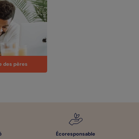
e des pères
é
Écoresponsable