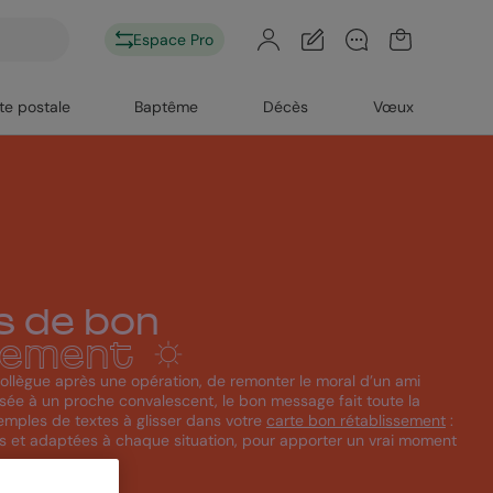
Espace Pro
te postale
Baptême
Décès
Vœux
s de bon
sement
 collègue après une opération, de remonter le moral d’un ami
ée à un proche convalescent, le bon message fait toute la
emples de textes à glisser dans votre
carte bon rétablissement
:
es et adaptées à chaque situation, pour apporter un vrai moment