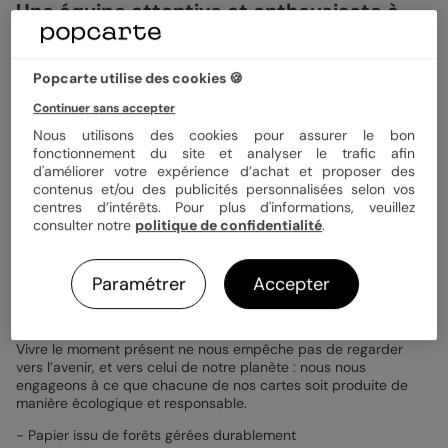
Une équipe attentive et enthousiaste à
votre service
Toute l’équipe Popcarte se nourrit de vos retours, nous sommes
Popcarte utilise des cookies 🍪
une équipe enthousiaste, bienveillante, créative et toujours
Continuer sans accepter
prête à vous rendre service.
Nous utilisons des cookies pour assurer le bon
Notre objectif est de vous aider, d’échanger et d’écouter tout
fonctionnement du site et analyser le trafic afin
ce que vous avez à nous dire. On fait partie de ceux qui
d'améliorer votre expérience d’achat et proposer des
pensent qu'une oreille attentive tendue à destination de nos
contenus et/ou des publicités personnalisées selon vos
chers clients nous fait grandir plus vite que des plans
centres d’intérêts. Pour plus d'informations, veuillez
stratégiques sur la comète.
consulter notre
politique de confidentialité
.
Paramétrer
Accepter
Popcarte : des cartes made in France et
écoresponsables !
Vivre le moment présent ne nous empêche pas de regarder
vers l’avenir, et vers celui de notre planète : nous nous
engageons à ce que chacune de nos cartes soit produite de
manière écologique et responsable.
- Papier issu de forêts gérées durablement