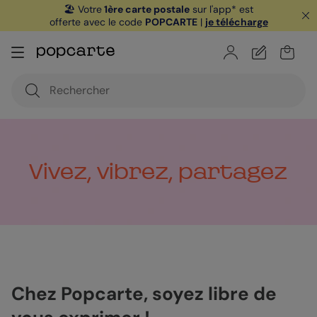
🏖️ Votre
1ère carte postale
sur l'app* est
offerte avec le code
POPCARTE
|
je télécharge
Vivez, vibrez, partagez
Chez Popcarte, soyez libre de