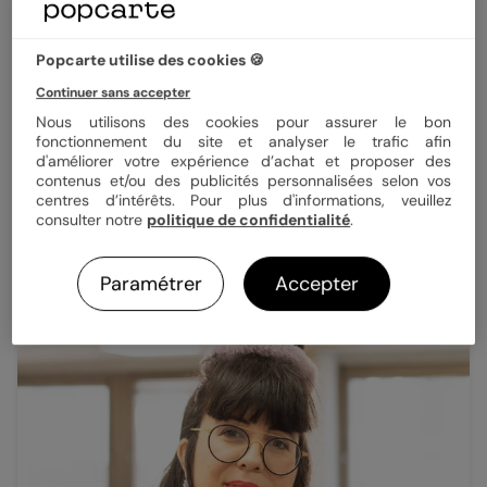
Popcarte utilise des cookies 🍪
Continuer sans accepter
Nous utilisons des cookies pour assurer le bon
fonctionnement du site et analyser le trafic afin
d'améliorer votre expérience d’achat et proposer des
Anaïs Turès
contenus et/ou des publicités personnalisées selon vos
Découvrez l'univers minimaliste et élégant d'Anaïs et
centres d’intérêts. Pour plus d'informations, veuillez
laissez-vous inspirer !
consulter notre
politique de confidentialité
.
Paramétrer
Accepter