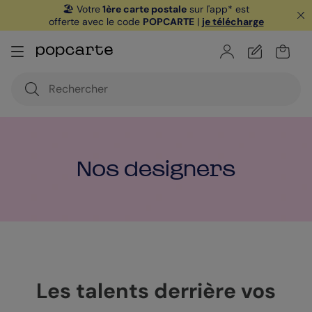
🏖️ Votre
1ère carte postale
sur l'app* est
offerte avec le code
POPCARTE
|
je télécharge
Nos designers
Les talents derrière vos