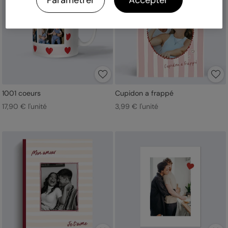
Paramétrer
Accepter
1001 coeurs
Cupidon a frappé
17,90 € l'unité
3,99 € l'unité