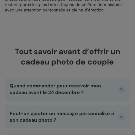
restent parmi les plus belles façons de célébrer leur histoire
avec une attention personnelle et pleine d’émotion.
Tout savoir avant d’offrir un
cadeau photo de couple
Quand commander pour recevoir mon
cadeau avant le 24 décembre ?
Les délais varient selon le cadeau photo que vous
choisissez pour votre partenaire :
Peut-on ajouter un message personnalisé à
son cadeau photo ?
Album photo tissu
: commande avant le
11 décembre
(ou le
12 décembre
en express).
Oui, tous nos cadeaux photo sont 100 % personnalisables,
Album photo classique
: avant le
15 décembre
(ou le