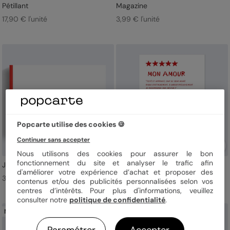
Pétillant
Magazine
17,90 € l'unité
3,99 € l'unité
Popcarte utilise des cookies 🍪
Continuer sans accepter
Nous utilisons des cookies pour assurer le bon
fonctionnement du site et analyser le trafic afin
Je t'aime minimaliste
Love rating
d'améliorer votre expérience d’achat et proposer des
32,90 € l'unité
21,90 € l'unité
contenus et/ou des publicités personnalisées selon vos
centres d’intérêts. Pour plus d'informations, veuillez
consulter notre
politique de confidentialité
.
Nouveau