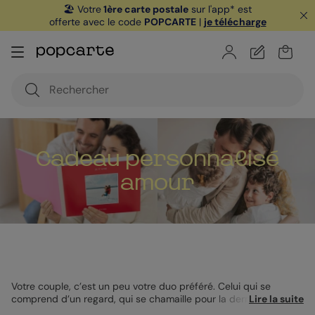
🏖️ Votre
1ère carte postale
sur l'app* est
offerte avec le code
POPCARTE
|
je télécharge
Cadeau personnalisé
amour
Votre couple, c’est un peu votre duo préféré. Celui qui se
comprend d’un regard, qui se chamaille pour la dernière part
Lire la suite
de pizza, et qui finit toujours par rire (même quand la vaisselle