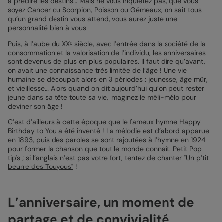
à prédire les destins… Mais ne vous inquiétez pas, que vous
soyez Cancer ou Scorpion, Poisson ou Gémeaux, on sait tous
qu’un grand destin vous attend, vous aurez juste une
personnalité bien à vous
Puis, à l’aube du XXᵉ siècle, avec l’entrée dans la société de la
consommation et la valorisation de l’individu, les anniversaires
sont devenus de plus en plus populaires. Il faut dire qu’avant,
on avait une connaissance très limitée de l’âge ! Une vie
humaine se découpait alors en 3 périodes : jeunesse, âge mûr,
et vieillesse… Alors quand on dit aujourd’hui qu’on peut rester
jeune dans sa tête toute sa vie, imaginez le méli-mélo pour
deviner son âge !
C’est d’ailleurs à cette époque que le fameux hymne Happy
Birthday to You a été inventé ! La mélodie est d’abord apparue
en 1893, puis des paroles se sont rajoutées à l’hymne en 1924
pour former la chanson que tout le monde connaît. Petit Pop
tip's ; si l’anglais n’est pas votre fort, tentez de chanter
"Un p’tit
beurre des Touyous"
!
L’anniversaire, un moment de
partage et de convivialité