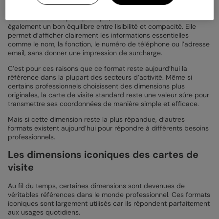
consultée plus tard.
Au-delà de cet aspect pratique, cette dimension offre
également un bon équilibre entre lisibilité et compacité. Elle
permet d’afficher clairement les informations essentielles
comme le nom, la fonction, le numéro de téléphone ou l’adresse
email, sans donner une impression de surcharge.
C’est pour ces raisons que ce format reste aujourd’hui la
référence dans la plupart des secteurs d’activité. Même si
certains professionnels choisissent des dimensions plus
originales, la carte de visite standard reste une valeur sûre pour
transmettre ses coordonnées de manière simple et efficace.
Mais si cette dimension reste la plus répandue, d’autres
formats existent aujourd’hui pour répondre à différents besoins
professionnels.
Les dimensions iconiques des cartes de
visite
Au fil du temps, certaines dimensions sont devenues de
véritables références dans le monde professionnel. Ces formats
iconiques sont largement utilisés car ils répondent parfaitement
aux usages quotidiens.