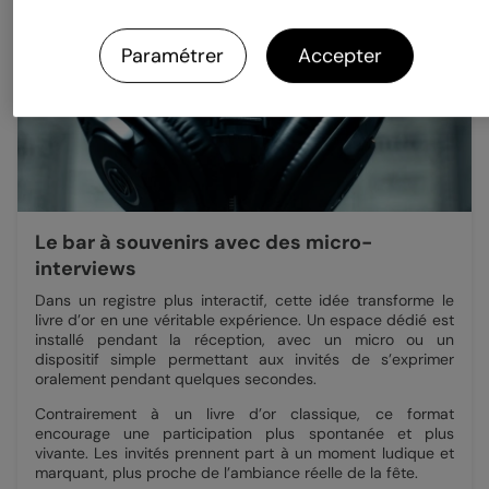
Paramétrer
Accepter
Le bar à souvenirs avec des micro-
interviews
Dans un registre plus interactif, cette idée transforme le
livre d’or en une véritable expérience. Un espace dédié est
installé pendant la réception, avec un micro ou un
dispositif simple permettant aux invités de s’exprimer
oralement pendant quelques secondes.
Contrairement à un livre d’or classique, ce format
encourage une participation plus spontanée et plus
vivante. Les invités prennent part à un moment ludique et
marquant, plus proche de l’ambiance réelle de la fête.