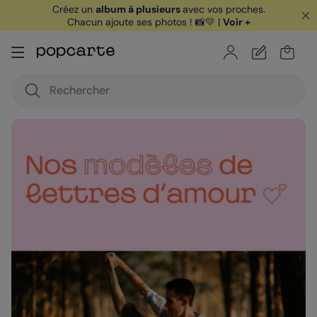
Créez un
album à plusieurs
avec vos proches.
Chacun ajoute ses photos ! 📸💛 |
Voir +
🏖️ Votre
1ère carte postale
sur l'app* est
offerte avec le code
POPCARTE
|
je télécharge