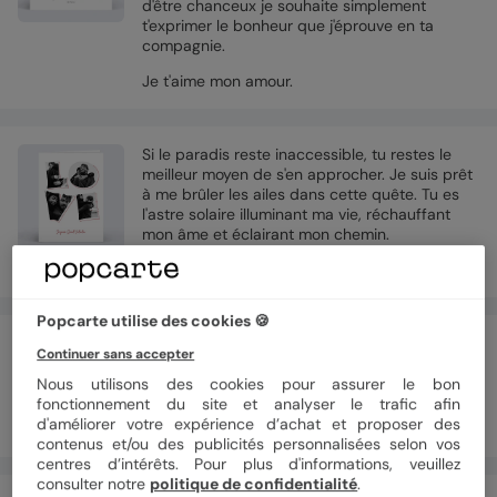
d'être chanceux je souhaite simplement
t'exprimer le bonheur que j'éprouve en ta
compagnie.
Je t'aime mon amour.
Si le paradis reste inaccessible, tu restes le
meilleur moyen de s'en approcher. Je suis prêt
à me brûler les ailes dans cette quête. Tu es
l'astre solaire illuminant ma vie, réchauffant
mon âme et éclairant mon chemin.
Je t'aime ma chérie, mon ange céleste.
Popcarte utilise des cookies 🍪
A ma douce-moitié qui est talentueuse,
Continuer sans accepter
charmante, excitante, spirituelle, amusante et
tout simplement épatante... Une sacrée
Nous utilisons des cookies pour assurer le bon
chance que j'ai eu sur toi une certaine
fonctionnement du site et analyser le trafic afin
influence ! Joyeuse St-Valentin !
d'améliorer votre expérience d’achat et proposer des
contenus et/ou des publicités personnalisées selon vos
centres d’intérêts. Pour plus d'informations, veuillez
consulter notre
politique de confidentialité
.