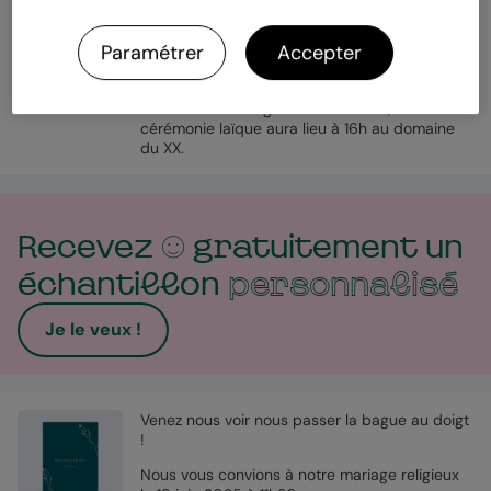
Nathan et Anna se diront oui
Paramétrer
Accepter
le samedi 5 juillet 2025, à 14 heures, à la
mairie de Strasbourg.
À l'issue du mariage civil à la mairie, une
cérémonie laïque aura lieu à 16h au domaine
du XX.
Recevez
gratuitement un
échantillon
personnalisé
Je le veux !
Venez nous voir nous passer la bague au doigt
!
Nous vous convions à notre mariage religieux