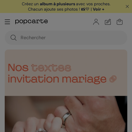
Créez un
album à plusieurs
avec vos proches.
Chacun ajoute ses photos ! 📸💛 |
Voir +
🏖️ Votre
1ère carte postale
sur l'app* est
offerte avec le code
POPCARTE
|
je télécharge