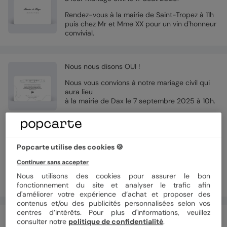
Rendez-vous à la mairie de Saint-Tropez à 11h
puis chez Mr et Mme XX pour un vin d'honneur
convivial.
Nous nous disons OUI !
Nous vous convions à notre mariage civil qui
aura lieu
à la mairie de Dax le 7 septembre 2025 à 10h.
Nous serions heureux que vous puissiez nous
entourer d'amour pour ce grand moment.
La cérémonie civile sera suivie d'un vin
Popcarte utilise des cookies 🍪
d'honneur au Restaurant de la Villa Dacquoise.
Continuer sans accepter
Dress code : pastel !
Nous utilisons des cookies pour assurer le bon
Émilie & Lucas
fonctionnement du site et analyser le trafic afin
d'améliorer votre expérience d’achat et proposer des
contenus et/ou des publicités personnalisées selon vos
centres d’intérêts. Pour plus d'informations, veuillez
C'est parti pour la grande aventure du mariage
consulter notre
politique de confidentialité
.
!